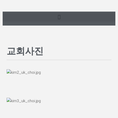
콘
텐
츠
로
건
너
교회사진
뛰
기